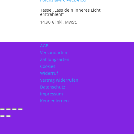
Tasse „Lass dein inneres Licht
erstrahlen!“
14,90
€
inkl. MwSt.
AGB
Versandarten
Zahlungsarten
Cookies
Widerruf
Vertrag widerrufen
Datenschutz
Impressum
Kennenlernen