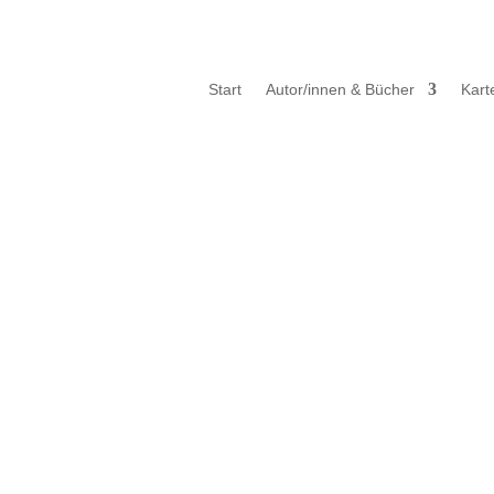
Start
Autor/innen & Bücher
Kart
Weg & Vision
Sheema Verlagshaus