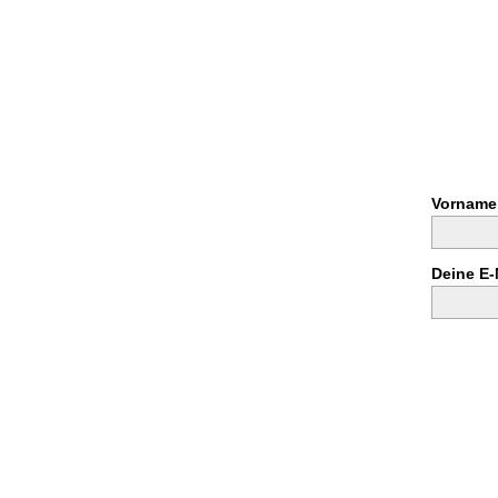
Vorname
Deine E-
 dem
„Sheema Medien
“.