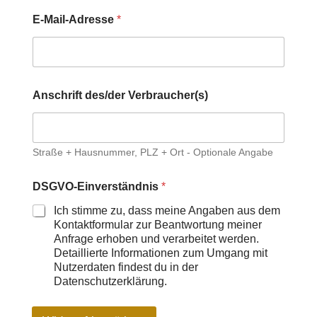
s
)
E-Mail-Adresse
*
o
d
e
r
E
Anschrift des/der Verbraucher(s)
-
M
a
i
l
Straße + Hausnummer, PLZ + Ort - Optionale Angabe
-
A
DSGVO-Einverständnis
*
d
r
Ich stimme zu, dass meine Angaben aus dem
e
Kontaktformular zur Beantwortung meiner
s
Anfrage erhoben und verarbeitet werden.
s
Detaillierte Informationen zum Umgang mit
e
Nutzerdaten findest du in der
Datenschutzerklärung.