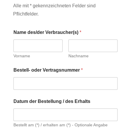
Alle mit * gekennzeichneten Felder sind
Pflichtfelder.
Name des/der Verbraucher(s)
*
Vorname
Nachname
V
Bestell- oder Vertragsnummer
*
e
r
b
r
a
u
Datum der Bestellung / des Erhalts
c
h
e
r
Bestellt am (*) / erhalten am (*) - Optionale Angabe
(